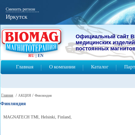
Сменить регион
Иркутск
Официальный сайт B
мeдицинcких изделий
постоянных магнитов
RU
|
EN
Главная
О компании
Каталог
Парт
Главная
/
/
АКЦИЯ
Финляндия
Финляндия
MAGNATECH TMI, Helsinki, Finland,