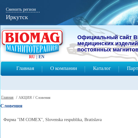
Сменить регион
Иркутск
Официальный сайт B
мeдицинcких изделий
постоянных магнитов
RU
|
EN
Главная
О компании
Каталог
Парт
Главная
/
/
АКЦИЯ
Словения
Словения
Фирма "IM COMEX", Slovenska respublika, Bratislava