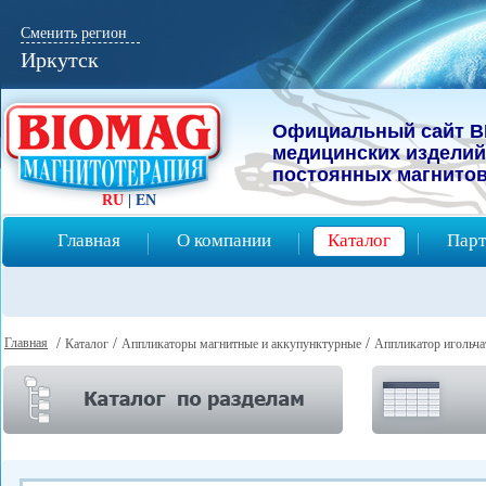
Сменить регион
Иркутск
Официальный сайт B
мeдицинcких изделий
постоянных магнитов
RU
|
EN
Главная
О компании
Каталог
Парт
Главная
/
/
/
Каталог
Аппликаторы магнитные и аккупунктурные
Аппликатор игольча