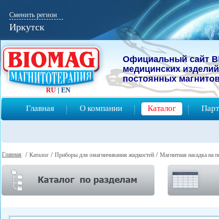
Сменить регион
Иркутск
Официальный сайт B
мeдицинcких изделий
постоянных магнитов
RU
|
EN
Главная
О компании
Каталог
Парт
Главная
/
/
/
Каталог
Приборы для омагничивания жидкостей
Магнитная насадка на 