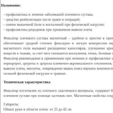
Назначение:
- профилактика и лечение заболеваний плечевого сустава;
- средство реабилитации после травм и операций;
- снятие мышечной боли и воспалений при физической нагрузке;
- профилактика рецидивов при привычном вывихе плеча
Фиксатор плечевого сустава магнитный – удобное и простое в при
обеспечивает средней степени фиксацию и легкую компрессию вер
магнитного поля вызывает расширение капилляров, улучшение кров
веществ к тканям, за счет чего снимаются воспаления, отеки, болевые
Фиксатор рекомендован к применению при лечении и профилактике за
периартрит, артриты и артрозы ключично-акромиального сочленения,
вывихи плеча, миозиты, повреждение мышц пояса верхних конечностей
сильной физической нагрузке и травмах.
Техническая характеристика
Фиксатор изготовлен из плотного эластичного материала, содержит 
плечевом суставе при помощи застежек-лип. Магнитные свойства сохра
Габариты:
Обхват руки в области плеча: от 25 до 42 см