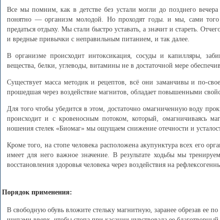
Все мы помним, как в детстве без устали могли до позднего вечера
понятно — организм молодой. Но проходят годы. и мы, сами того 
предаться отдыху. Мы стали быстро уставать, а значит и стареть. Отче
и вредные привычки с неправильным питанием, и так далее.
В организме происходит интоксикация, сосуды и капилляры, заби
вещества, белки, углеводы, витамины не в достаточной мере обеспечив
Существует масса методик и рецептов, всё они заманчивы и по-свое
прошедшая через воздействие магнитов, обладает повышенными свойс
Для того чтобы убедится в этом, достаточно омагниченную воду прок
происходит и с кровеносным потоком, который, омагничиваясь ма
ношения стелек «Биомаг» мы ощущаем снижение отечности и усталост
Кроме того, на стопе человека расположена акупунктура всех его орг
имеет для него важное значение. В результате ходьбы мы тренируе
восстановления здоровья человека через воздействия на рефлексогенн
Порядок применения:
В свободную обувь вложите стельку магнитную, заранее обрезав ее п
шипами вверх, чтобы стопа при касании чувствовала ее благотворный 