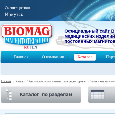
Сменить регион
Иркутск
Официальный сайт B
мeдицинcких изделий
постоянных магнитов
RU
|
EN
Главная
О компании
Каталог
Парт
Главная
/
/
/
Каталог
Аппликаторы магнитные и аккупунктурные
Стельки магнитные 