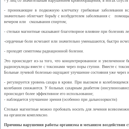
- у лиц со значительным нарушением кровообращения, в ногах спустя
- проникающие в подкожную клетчатку грибковые заболевания в
значительно облегчает борьбу с возбудителем заболевания с помощ
вечером или смазывания спиртом;
- стельки магнитные оказывают благотворное влияние при болезнях 
-сердечные боли исчезают или значительно уменьшаются, быстро исч
- проходят симптомы радиационной болезни.
Это происходит из-за того, что концентрированное и увеличенное б
радионуклиды вместе с токсинами через поры ступни. Вместе с токси
Больные лучевой болезнью ощущают улучшение состояния уже через н
- регулируется уровень сахара в крови. При высоком и колеблющемся 
колебания снижаются. У больных сахарным диабетом
(инсулинозавис
происходит более эффективное его использование;
- наблюдается улучшение зрения (особенно при дальнозоркости)
Стельки магнитные можно пробовать носить для лечения всевозможн
на организм комплексно.
Причины нарушения работы организма и механизм воздействия с