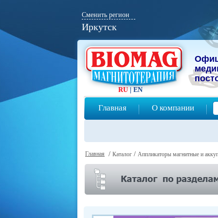
Сменить регион
Иркутск
Офиц
мeди
пост
RU
|
EN
Главная
О компании
Главная
/
/
Каталог
Аппликаторы магнитные и акку