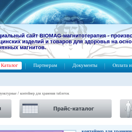
иальный сайт BIOMAG-магнитотерапия -
прoизв
цинcких изделий и товаров для здоровья на осн
оянных магнитов.
Каталог
Партнерам
Документы
Оплата и
/
пунктурные
контейнер для хранения таблеток
контейнер для хранени