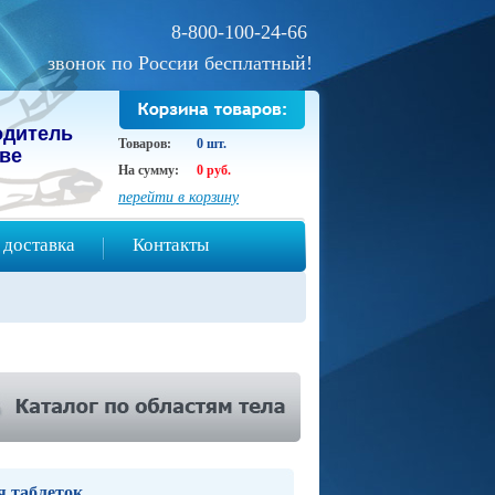
8-800-100-24-66
звонок по России бесплатный!
oдитeль
Товаров:
0 шт.
ове
На сумму:
0 руб.
перейти в корзину
 доставка
Контакты
я таблеток